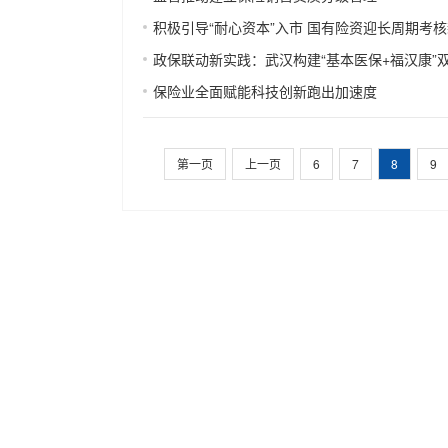
积极引导“耐心资本”入市 国有险资迎长周期考
政保联动新实践：武汉构建“基本医保+福汉康”
保险业全面赋能科技创新跑出加速度
第一页
上一页
6
7
8
9