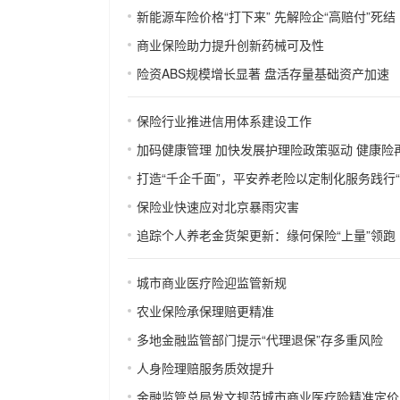
新能源车险价格“打下来” 先解险企“高赔付”死结
商业保险助力提升创新药械可及性
险资ABS规模增长显著 盘活存量基础资产加速
保险行业推进信用体系建设工作
加码健康管理 加快发展护理险政策驱动 健康险
打造“千企千面”，平安养老险以定制化服务践行“
保险业快速应对北京暴雨灾害
追踪个人养老金货架更新：缘何保险“上量”领跑
城市商业医疗险迎监管新规
农业保险承保理赔更精准
多地金融监管部门提示“代理退保”存多重风险
人身险理赔服务质效提升
金融监管总局发文规范城市商业医疗险精准定价