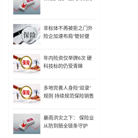
非标体不再被拒之门外
险企加速布局“管好健
康”
年内险资仅举牌6次 硬
科技标的仍受青睐
多地完善人身险“双录”
规则 持续规范保险销售
行为
暴雨洪灾之下： 保险业
从防到赔全链条守护