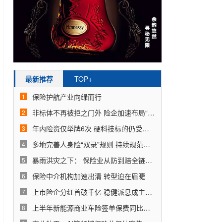
最新推荐
TOP+
保险护航产业向绿而行
1
非标体不再被拒之门外 险企加速布局“管好健康”
2
年内险资仅举牌6次 硬科技标的仍受青睐
3
多地完善人身险“双录”规则 持续规范保险销售行为
4
暴雨洪灾之下： 保险业从防到赔全链条守护
5
保险中介机构加速出清 转型迫在眉睫
6
上市险企分红首破千亿 稳健派息成主基调
7
上半年新能源商业车险签单保费同比增长18.5%
8